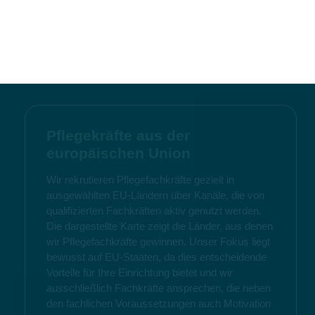
Pflegekräfte aus der
europäischen Union
Wir rekrutieren Pflegefachkräfte gezielt in
ausgewählten EU-Ländern über Kanäle, die von
qualifizierten Fachkräften aktiv genutzt werden.
Die dargestellte Karte zeigt die Länder, aus denen
wir Pflegefachkräfte gewinnen. Unser Fokus liegt
bewusst auf EU-Staaten, da dies entscheidende
Vorteile für Ihre Einrichtung bietet und wir
ausschließlich Fachkräfte ansprechen, die neben
den fachlichen Voraussetzungen auch Motivation